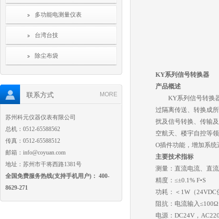
多功能电测量仪表
台湾台技
除尘布袋
KY系列信号转换器
产品概述
联系方式
MORE
KY系列信号转换器
过隔离传送、转换成所
苏州科元仪器仪表有限公司
扰及信号转换、传输及
总机：0512-65588562
空航天、楼宇自控等领
传真：0512-65588512
O插件功能，增加系统
邮箱：info@coyuan.com
主要技术指标
地址：苏州市干将西路1381号
测量：直流电流、直流
全国免费服务热线(支持手机用户)： 400-
精度：≤±0.1% F•S
8629-271
功耗：＜1W（24VD
阻抗：电流输入≤100Ω
电源：DC24V，AC2