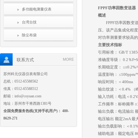
FPPF功率因数变送器
多功能电测量仪表
概述
台湾台技
FPPF功率因数变
压。该产品集成化程度
除尘布袋
对功率测量要求较高的
主要技术指标
引用标准： GB/T 13850
联系方式
MORE
准确度等级： 0.2％F•S
长期稳定度： ≤±0.2
苏州科元仪器仪表有限公司
温度影响： ≤100ppm/
总机：0512-65588562
响应时间：＜400ms
传真：0512-65588512
输出纹波：＜0.4% （
邮箱：info@coyuan.com
输入功耗：电流＜0.2V
地址：苏州市干将西路1381号
工作频率：标称频率 ±
全国免费服务热线(支持手机用户)： 400-
输出负载：电流输出 额
8629-271
电压输出 额定2mA 最
输出负载影响：＜0.1
辅助电源：额定电压 80%