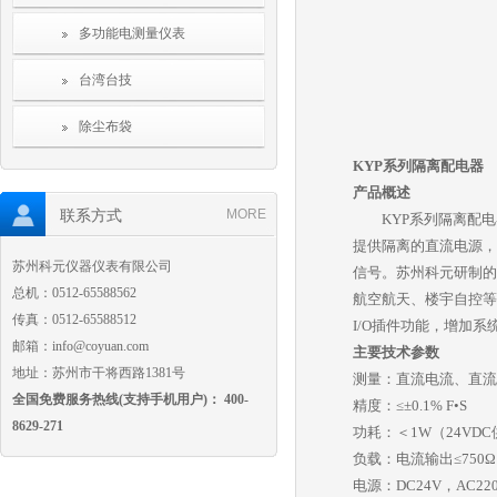
多功能电测量仪表
台湾台技
除尘布袋
KYP系列隔离配电器
产品概述
联系方式
MORE
KYP系列隔离配电
提供隔离的直流电源，
苏州科元仪器仪表有限公司
信号。苏州科元研制的
总机：0512-65588562
航空航天、楼宇自控等
传真：0512-65588512
I/O插件功能，增加
邮箱：info@coyuan.com
主要技术参数
地址：苏州市干将西路1381号
测量：直流电流、直流
全国免费服务热线(支持手机用户)： 400-
精度：≤±0.1% F•S
8629-271
功耗：＜1W（24VD
负载：电流输出≤750Ω
电源：DC24V，AC2