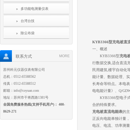
多功能电测量仪表
台湾台技
除尘布袋
KYB3366型充电桩直
一、概述
联系方式
KYB3366型
充电
MORE
行数据交换,适合直流
苏州科元仪器仪表有限公司
民用建筑,楼宇自动化
总机：0512-65588562
能计量、数据处理、实
传真：0512-65588512
长寿命等特点。本电表符合
邮箱：info@coyuan.com
电电能计量》、Q/GD
地址：苏州市干将西路1381号
KYB3366型电子
全国免费服务热线(支持手机用户)： 400-
合的特殊要求。
8629-271
充电桩直流电能表
的主
正反向电能单独计量，
电压、电流、功率测量