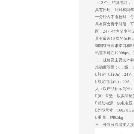
上12 个月结算电能；
具有日历、计时和闰年
十分钟内不准校时，每
具有两套费率时段，可
区，24 小时内至少可
具有最近10 次的编程
调制红外通讯接口和RS-4
讯速率可在1200bps、
二、规格及主要技术参
准确度等级：0.5 级
􀂗额定电压(Un)：24V、
􀂗额定电流(Ib)：50A
入（以产品标示为准）
􀂗脉冲常数：以实际
􀂗辅助电源：供电电压，DC
􀂗外型尺寸：160± 0.5
􀂗重 量：约0.5kg
三、外置分流器接入接